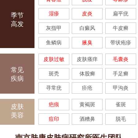
湿疹
皮炎
扁平疣
季节
高发
灰指甲
白癜风
牛皮癣
鱼鳞病
腋臭
带状疱疹
皮肤过敏
皮肤瘙痒
毛囊炎
常见
斑秃
体股癣
手足癣
疾病
寻常疣
疥疮
甲沟炎
疤痕
黄褐斑
雀斑
皮肤
美容
痘印
酒糟鼻
脱毛
南京肤康皮肤病研究所医生团队