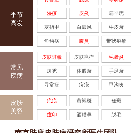
湿疹
皮炎
扁平疣
季节
高发
灰指甲
白癜风
牛皮癣
鱼鳞病
腋臭
带状疱疹
皮肤过敏
皮肤瘙痒
毛囊炎
常见
斑秃
体股癣
手足癣
疾病
寻常疣
疥疮
甲沟炎
疤痕
黄褐斑
雀斑
皮肤
美容
痘印
酒糟鼻
脱毛
南京肤康皮肤病研究所医生团队